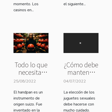
momento. Los
el siguiente...
casinos en...
Todo lo que
¿Cómo debe
necesitas
mantener
saber sobre
su máquina
25/08/2022
04/07/2022
el handpan
sexual
El handpan es un
La elección de los
antes de
lovense?
instrumento de
juguetes sexuales
comprar
origen suizo. Fue
debe hacerse con
uno.
inventado en la
mucho cuidado.