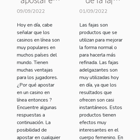
los casinos
adelgazante
09/09/2022
01/09/2022
en línea ?
Hoy en día, cabe
Las fajas son
señalar que los
productos que se
casinos en línea son
utilizan para mejorar
muy populares en
la forma normal o
muchos países del
para hacerla más
mundo. Tienen
refinada. Las fajas
muchas ventajas
adelgazantes son
para los jugadores.
muy utilizadas hoy
¿Por qué apostar
en día, ya que los
en un casino en
resultados que
línea entonces ?
ofrecen son casi
Encuentre algunas
instantáneos. Estos
respuestas a
productos tienen
continuación. La
efectos muy
posibilidad de
interesantes en el
apostar en cualquier
cuerpo femenino. En