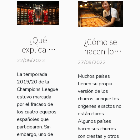
¿Qué
¿Cómo se
explica el
hacen los
fracaso de
churros?
22/05/2023
27/09/2022
los cuatro
La temporada
equipos
Muchos países
2019/20 de la
tienen su propia
españoles
Champions League
versión de los
en la
estuvo marcada
churros, aunque los
Champions
por el fracaso de
orígenes exactos no
los cuatro equipos
2019/20 ?
están claros.
españoles que
Algunos países
participaron. Sin
hacen sus churros
embargo, uno de
con crestas y otros