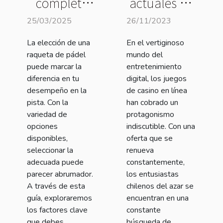
actuales en
completa
los juegos
para elegir
26/11/2023
25/03/2025
de casino
la raqueta
En el vertiginoso
La elección de una
online
de pádel
mundo del
raqueta de pádel
preferidos
adecuada
entretenimiento
puede marcar la
por los
para tu nivel
digital, los juegos
diferencia en tu
chilenos
de casino en línea
desempeño en la
han cobrado un
pista. Con la
protagonismo
variedad de
indiscutible. Con una
opciones
oferta que se
disponibles,
renueva
seleccionar la
constantemente,
adecuada puede
los entusiastas
parecer abrumador.
chilenos del azar se
A través de esta
encuentran en una
guía, exploraremos
constante
los factores clave
búsqueda de
que debes