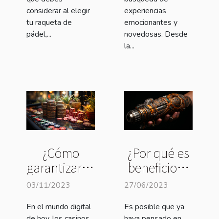
experiencias
considerar al elegir
emocionantes y
tu raqueta de
novedosas. Desde
pádel,...
la...
¿Cómo
¿Por qué es
garantizar el
beneficioso
juego
hacerse
03/11/2023
27/06/2023
seguro en
tatuajes con
En el mundo digital
Es posible que ya
los casinos
una pistola
de hoy, los casinos
haya pensado en