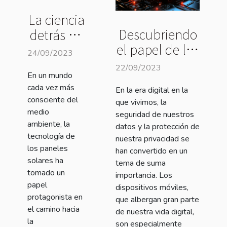
La ciencia
Descubriendo
detrás de
el papel de los
los
24/09/2023
antivirus en la
paneles
22/09/2023
En un mundo
ciberseguridad
solares:
cada vez más
En la era digital en la
móvil
cómo
consciente del
que vivimos, la
funcionan
medio
seguridad de nuestros
ambiente, la
datos y la protección de
tecnología de
nuestra privacidad se
los paneles
han convertido en un
solares ha
tema de suma
tomado un
importancia. Los
papel
dispositivos móviles,
protagonista en
que albergan gran parte
el camino hacia
de nuestra vida digital,
la
son especialmente